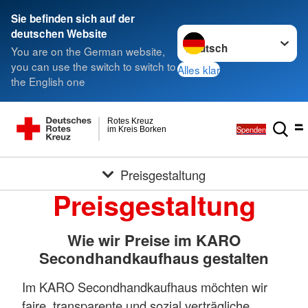
Sie befinden sich auf der
Sprache wechseln zu
deutschen Website
You are on the German website,
you can use the switch to switch to
Alles klar
the English one
Rotes Kreuz
Spenden
im Kreis Borken
Preisgestaltung
Preisgestaltung
Wie wir Preise im KARO
Secondhandkaufhaus gestalten
Im KARO Secondhandkaufhaus möchten wir
faire, transparente und sozial verträgliche