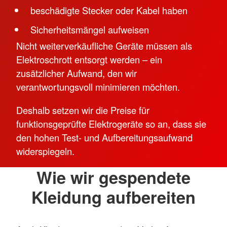
beschädigte Stecker oder Kabel haben
Sicherheitsmängel aufweisen
Nicht weiterverkäufliche Geräte müssen als
Elektroschrott entsorgt werden – ein
zusätzlicher Aufwand, den wir
verantwortungsvoll minimieren möchten.
Deshalb setzen wir die Preise für
funktionsgeprüfte Elektrogeräte so an, dass sie
den hohen Test- und Aufbereitungsaufwand
widerspiegeln.
Wie wir gespendete
Kleidung aufbereiten