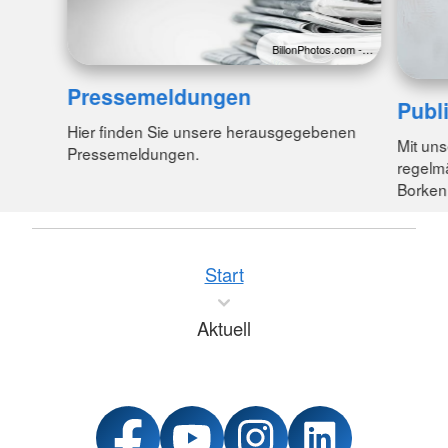
BillonPhotos.com -…
Pressemeldungen
Publ
Hier finden Sie unsere herausgegebenen
Mit uns
Pressemeldungen.
regelmä
Borken
Start
Aktuell