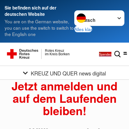
Sie befinden sich auf der
Sprache wechseln zu
deutschen Website
You are on the German website,
you can use the switch to switch to
Alles klar
the English one
Rotes Kreuz
Spenden
im Kreis Borken
KREUZ UND QUER news digital
Jetzt anmelden und
auf dem Laufenden
bleiben!