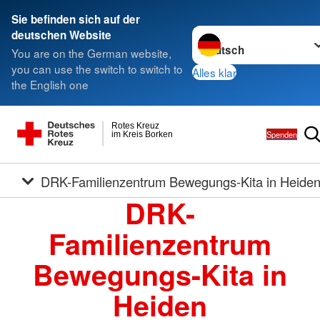
Sie befinden sich auf der
Sprache wechseln zu
deutschen Website
You are on the German website,
you can use the switch to switch to
Alles klar
the English one
Rotes Kreuz
Spenden
im Kreis Borken
DRK-Familienzentrum Bewegungs-Kita in Heide
DRK-
Familienzentrum
Bewegungs-Kita in
Heiden