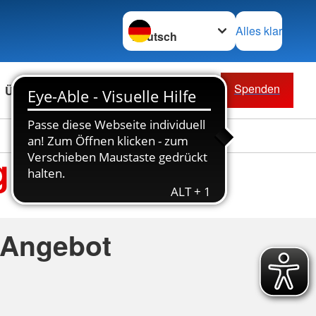
Sprache wechseln zu
Alles klar
Spenden
Über uns
g
 Angebot