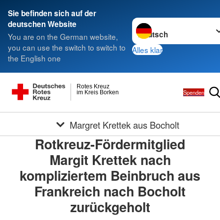
Sie befinden sich auf der
Sprache wechseln zu
deutschen Website
You are on the German website,
you can use the switch to switch to
Alles klar
the English one
Rotes Kreuz
Spenden
im Kreis Borken
Margret Krettek aus Bocholt
Rotkreuz-Fördermitglied
Margit Krettek nach
kompliziertem Beinbruch aus
Frankreich nach Bocholt
zurückgeholt