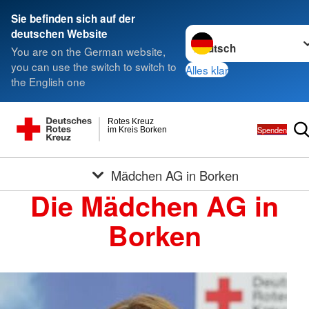
Sie befinden sich auf der
Sprache wechseln zu
deutschen Website
You are on the German website,
you can use the switch to switch to
Alles klar
the English one
Rotes Kreuz
Spenden
im Kreis Borken
Mädchen AG in Borken
Die Mädchen AG in
Borken