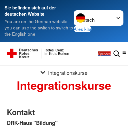
Sie befinden sich auf der
Sprache wechseln zu
deutschen Website
You are on the German website,
you can use the switch to switch to
Alles klar
the English one
Rotes Kreuz
Spenden
im Kreis Borken
Integrationskurse
Integrationskurse
Kontakt
DRK-Haus "Bildung"