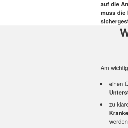
auf die A
muss die 
sicherges
W
Am wichtig
einen Ü
Unters
zu klä
Kranke
werden