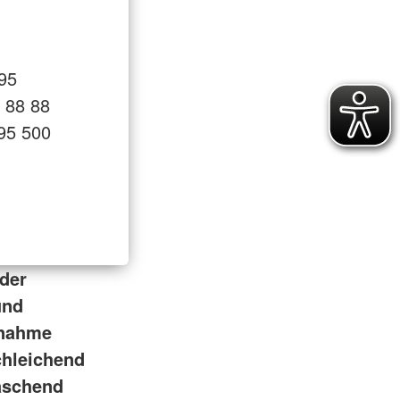
495
0 88 88
 95 500
oder
und
rnahme
chleichend
raschend