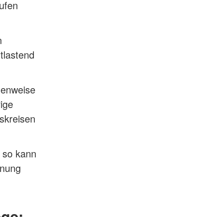
rufen
n
tlastend
denweise
ige
skreisen
, so kann
hnung
n
ege: