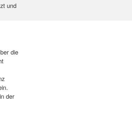
zt und
über die
ht
nz
in.
in der