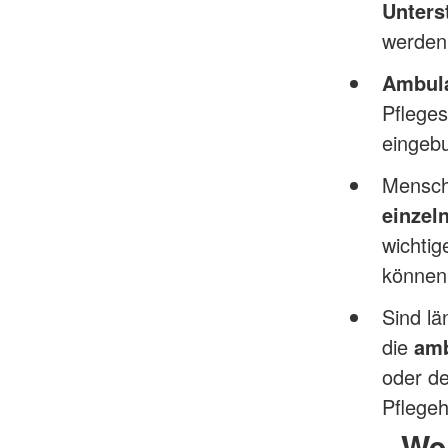
Unters
werden
Ambula
Pflege
eingeb
Mensch
einzel
wichti
können 
Sind lä
die
amb
oder de
Pflege
Wei