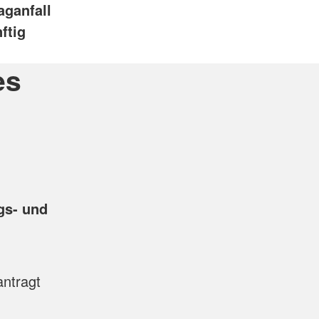
aganfall
ftig
es
gs- und
antragt