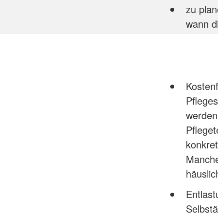
zu plan
wann di
Kosten
Pfleges
werden
Pfleget
konkre
Manche 
häuslic
Entlas
Selbstä