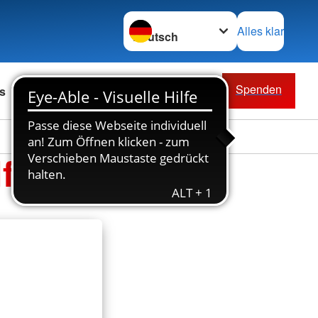
Sprache wechseln zu
Alles klar
Spenden
s
fe