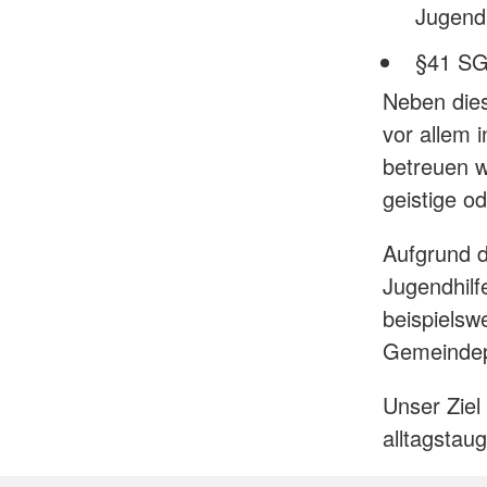
Jugend
§41 SGB
Neben dies
vor allem 
betreuen wi
geistige o
Aufgrund d
Jugendhilf
beispielsw
Gemeindep
Unser Ziel
alltagstau