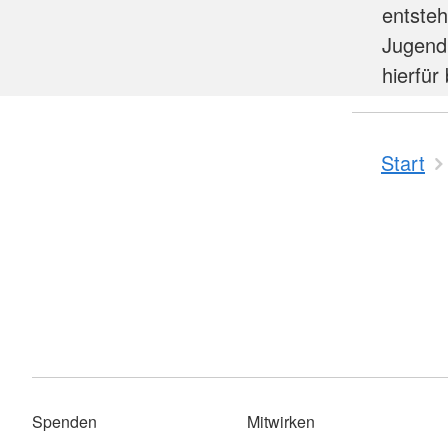
entste
Jugendh
hierfür
Start
Spenden
Mitwirken