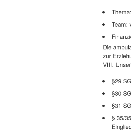
Thema:
Team: 
Finanzi
Die ambula
zur Erzieh
VIII. Unse
§29 SG
§30 SG
§31 SGB
§ 35/3
Einglie