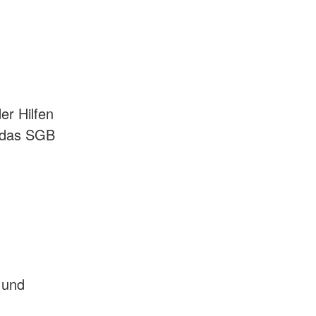
er Hilfen
t das SGB
 und