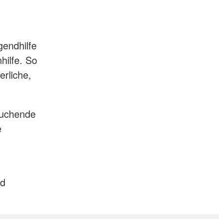
endhilfe
hilfe. So
erliche,
fsuchende
e
nd