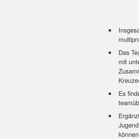
Insgesa
multip
Das Te
mit unt
Zusamm
Kreuzes
Es find
teamübe
Ergänzt
Jugendh
können