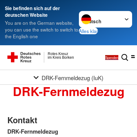
Sie befinden sich auf der
Sprache wechseln zu
deutschen Website
You are on the German website,
you can use the switch to switch to
Alles klar
the English one
Rotes Kreuz
Spenden
im Kreis Borken
DRK-Fernmeldezug (IuK)
DRK-Fernmeldezug
Kontakt
DRK-Fernmeldezug