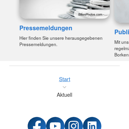
BillonPhotos.com -…
Pressemeldungen
Publ
Hier finden Sie unsere herausgegebenen
Mit uns
Pressemeldungen.
regelmä
Borken
Start
Aktuell