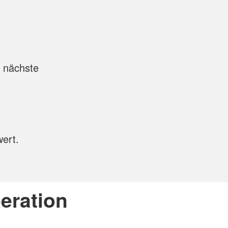
s nächste
ert.
eration