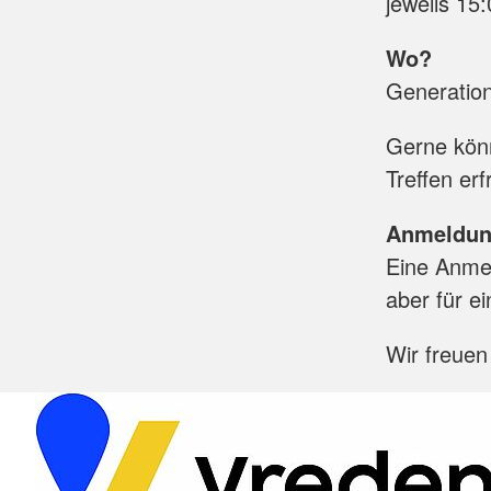
jeweils 15
Wo?
Generation
Gerne könn
Treffen erf
Anmeldu
Eine Anmeld
aber für e
Wir freuen