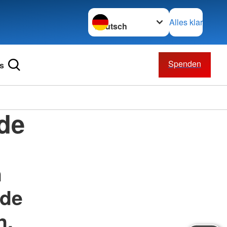
Sprache wechseln zu
Alles klar
Spenden
s
nde
n
nde
n.