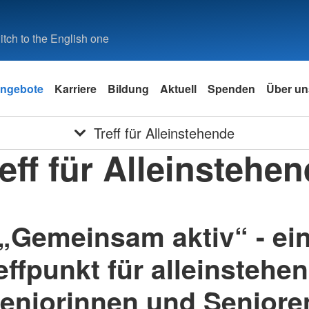
tch to the English one
ngebote
Karriere
Bildung
Aktuell
Spenden
Über un
Treff für Alleinstehende
eff für Alleinstehe
„Gemeinsam aktiv“ - ei
effpunkt für alleinstehe
eniorinnen und Seniore