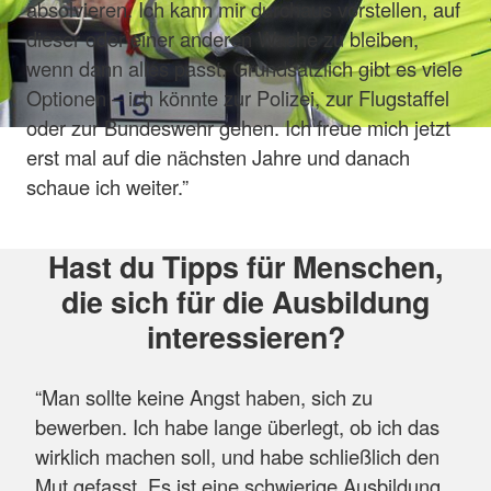
absolvieren. Ich kann mir durchaus vorstellen, auf
dieser oder einer anderen Wache zu bleiben,
wenn dann alles passt. Grundsätzlich gibt es viele
Optionen – ich könnte zur Polizei, zur Flugstaffel
oder zur Bundeswehr gehen. Ich freue mich jetzt
erst mal auf die nächsten Jahre und danach
schaue ich weiter.”
Hast du Tipps für Menschen,
die sich für die Ausbildung
interessieren?
“Man sollte keine Angst haben, sich zu
bewerben. Ich habe lange überlegt, ob ich das
wirklich machen soll, und habe schließlich den
Mut gefasst. Es ist eine schwierige Ausbildung,