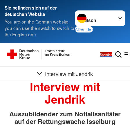
Sie befinden sich auf der
Sprache wechseln zu
deutschen Website
You are on the German website,
you can use the switch to switch to
Alles klar
the English one
Rotes Kreuz
Spenden
im Kreis Borken
Interview mit Jendrik
Interview mit
Jendrik
Auszubildender zum Notfallsanitäter
auf der Rettungswache Isselburg