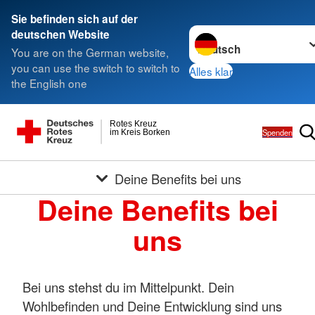
Sie befinden sich auf der
Sprache wechseln zu
deutschen Website
You are on the German website,
you can use the switch to switch to
Alles klar
the English one
Rotes Kreuz
Spenden
im Kreis Borken
Deine Benefits bei uns
Deine Benefits bei
uns
Bei uns stehst du im Mittelpunkt. Dein
Wohlbefinden und Deine Entwicklung sind uns