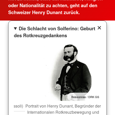
oder Nationalität zu achten, geht auf den
Schweizer Henry Dunant zurück.
Die Schlacht von Solferino: Geburt
des Rotkreuzgedankens
Boissonnas / DRK GS
arlo Bossoli)
Portrait von Henry Dunant, Begründer der
Schlac
Internationalen Rotkreuzbewegung und