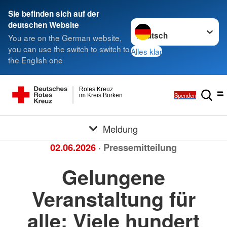
Sie befinden sich auf der
Sprache wechseln zu
deutschen Website
You are on the German website,
you can use the switch to switch to
Alles klar
the English one
Rotes Kreuz
Spenden
im Kreis Borken
Meldung
02.06.2026
· Pressemitteilung
Gelungene
Veranstaltung für
alle: Viele hundert