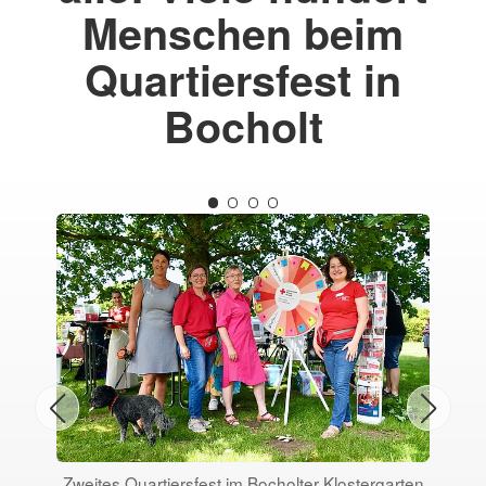
Menschen beim
Quartiersfest in
Bocholt
Zweites Quartiersfest im Bocholter Klostergarten
Zwe