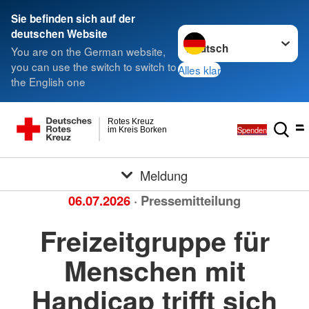
Sie befinden sich auf der
Sprache wechseln zu
deutschen Website
You are on the German website,
you can use the switch to switch to
Alles klar
the English one
Rotes Kreuz
Spenden
im Kreis Borken
Meldung
06.07.2026
· Pressemitteilung
Freizeitgruppe für
Menschen mit
Handicap trifft sich