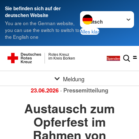
Sie befinden sich auf der
Sprache wechseln zu
deutschen Website
You are on the German website,
you can use the switch to switch to
Alles klar
the English one
Rotes Kreuz
Spenden
im Kreis Borken
Meldung
23.06.2026
· Pressemitteilung
Austausch zum
Opferfest im
Rahmen von