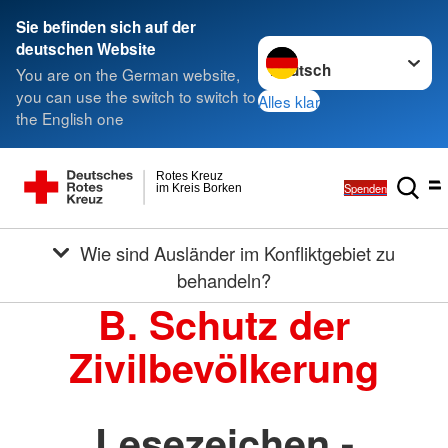
Sie befinden sich auf der
Sprache wechseln zu
deutschen Website
You are on the German website,
you can use the switch to switch to
Alles klar
the English one
Rotes Kreuz
Spenden
im Kreis Borken
Wie sind Ausländer im Konfliktgebiet zu
behandeln?
B. Schutz der
Zivilbevölkerung
Lesezeichen -