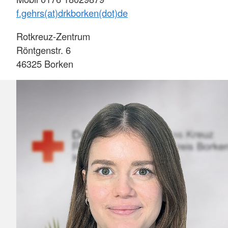
f.gehrs(at)drkborken(dot)de
Rotkreuz-Zentrum
Röntgenstr. 6
46325 Borken