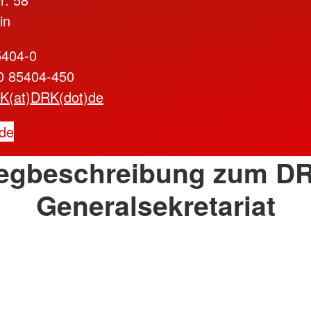
in
5404-0
30 85404-450
K(at)DRK(dot)de
de
egbeschreibung zum DR
Generalsekretariat