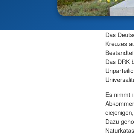
Das Deutsc
Kreuzes a
Bestandtei
Das DRK be
Unparteilic
Universalit
Es nimmt i
Abkommen 
diejenigen
Dazu gehör
Naturkatas