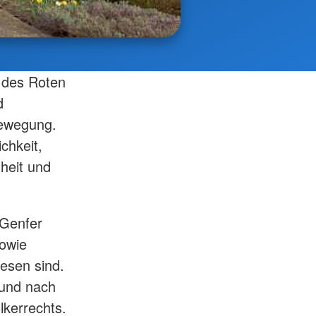
t des Roten
d
bewegung.
chkeit,
nheit und
 Genfer
owie
esen sind.
 und nach
lkerrechts.