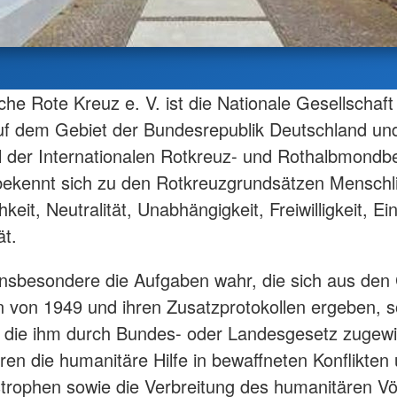
he Rote Kreuz e. V. ist die Nationale Gesellschaf
uf dem Gebiet der Bundesrepublik Deutschland un
l der Internationalen Rotkreuz- und Rothalbmond
kennt sich zu den Rotkreuzgrundsätzen Menschli
hkeit, Neutralität, Unabhängigkeit, Freiwilligkeit, Ei
ät.
nsbesondere die Aufgaben wahr, die sich aus den
von 1949 und ihren Zusatzprotokollen ergeben, s
, die ihm durch Bundes- oder Landesgesetz zugewi
en die humanitäre Hilfe in bewaffneten Konflikten
trophen sowie die Verbreitung des humanitären Vö