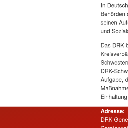
In Deutsch
Behörden d
seinen Auf
und Soziala
Das DRK b
Kreisverb
Schwestern
DRK-Schwes
Aufgabe, d
Maßnahmen 
Einhaltung
Adresse:
DRK Gener
Carstennst