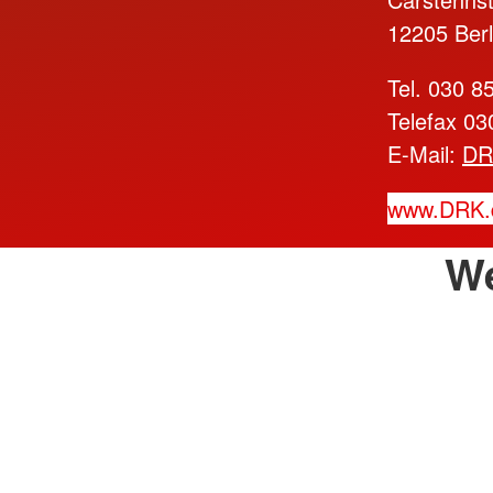
12205 Berl
Tel. 030 8
Telefax 0
E-Mail:
DR
www.DRK.
W