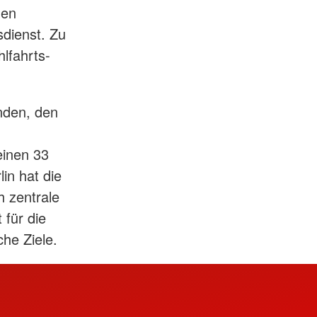
den
dienst. Zu
lfahrts-
nden, den
einen 33
in hat die
 zentrale
 für die
he Ziele.