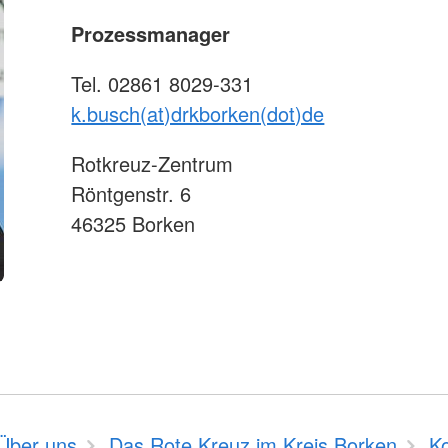
Prozessmanager
Tel. 02861 8029-331
k.busch(at)drkborken(dot)de
Rotkreuz-Zentrum
Röntgenstr. 6
46325 Borken
Über uns
Das Rote Kreuz im Kreis Borken
K