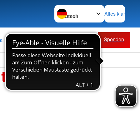
Sprache wechseln zu
Alles klar
Spenden
s
t