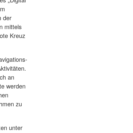
am
n der
n mittels
Rote Kreuz
vigations-
tivitäten.
uch an
rte werden
chen
nehmen zu
en unter