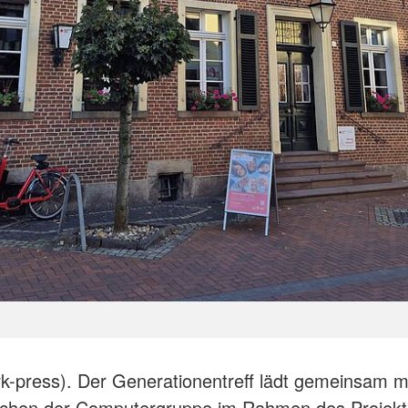
rk-press). Der Generationentreff lädt gemeinsam m
chen der Computergruppe im Rahmen des Projekte