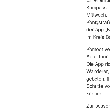
Kompass“ I
Mittwoch, 
Königstraß
der App „K
im Kreis B
Komoot ver
App, Toure
Die App ri
Wanderer, 
gebeten, i
Schritte v
können.
Zur besser