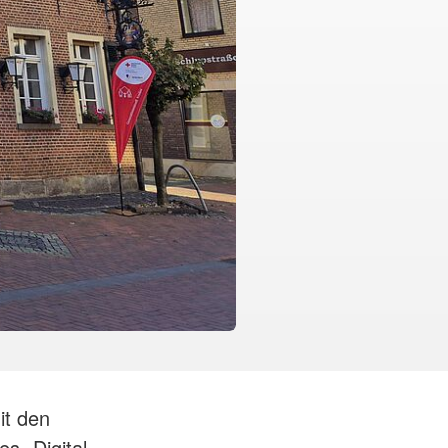
it den
s „Digital