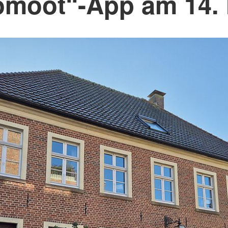
omoot“-App am 14. 