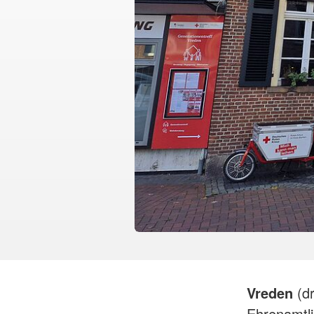
Vreden
(d
Ehrenamtli