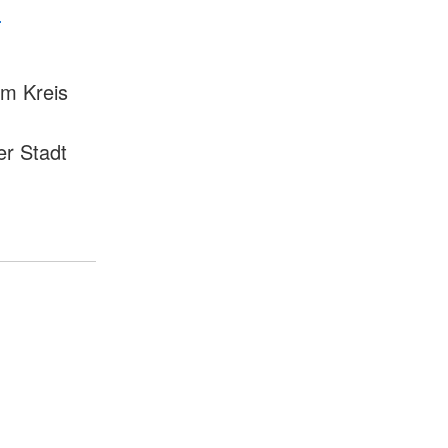
-
im Kreis
er Stadt