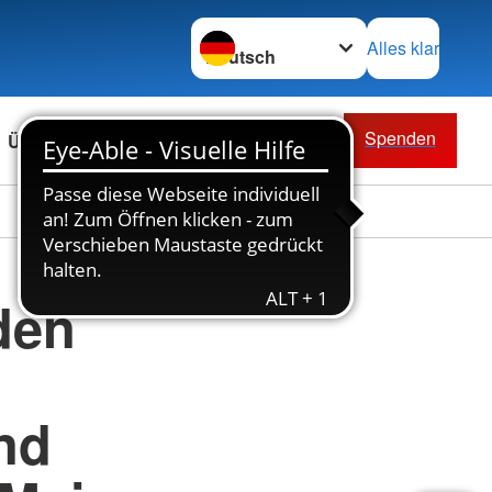
Sprache wechseln zu
Alles klar
Spenden
Über uns
den
nd