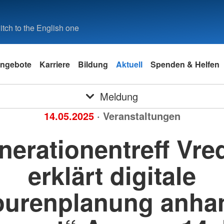
tch to the English one
ngebote
Karriere
Bildung
Aktuell
Spenden & Helfen
Meldung
14.05.2025
· Veranstaltungen
nerationentreff Vre
erklärt digitale
ourenplanung anha